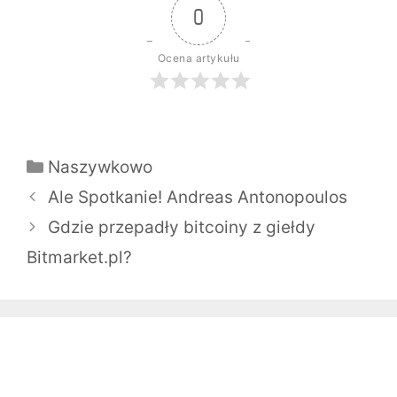
0
Ocena artykułu
Kategorie
Naszywkowo
Nawigacja
Ale Spotkanie! Andreas Antonopoulos
wpisu
Gdzie przepadły bitcoiny z giełdy
Bitmarket.pl?