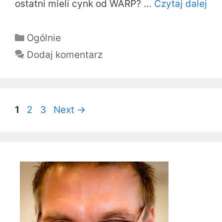
ostatni mieli cynk od WARP? …
Czytaj dalej
Kategorie
Ogólnie
Dodaj komentarz
Nawigacja
Page
Page
Page
1
2
3
Next
→
wpisu