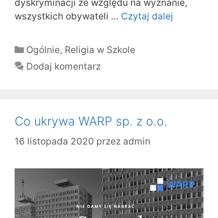
dyskryminacji ze względu na wyznanie,
wszystkich obywateli …
Czytaj dalej
Kategorie
Ogólnie
,
Religia w Szkole
Dodaj komentarz
Co ukrywa WARP sp. z o.o.
16 listopada 2020
przez
admin